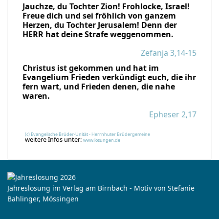
Jauchze, du Tochter Zion! Frohlocke, Israel!
Freue dich und sei fröhlich von ganzem
Herzen, du Tochter Jerusalem! Denn der
HERR hat deine Strafe weggenommen.
Zefanja 3,14-15
Christus ist gekommen und hat im
Evangelium Frieden verkündigt euch, die ihr
fern wart, und Frieden denen, die nahe
waren.
Epheser 2,17
(c) Evangelische Brüder-Unität - Herrnhuter Brüdergemeine
weitere Infos unter:
www.losungen.de
Jahreslosung im Verlag am Birnbach - Motiv von Stefanie
Bahlinger, Mössingen