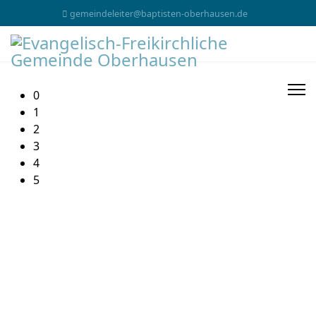
gemeindeleiter@baptisten-oberhausen.de
0
1
2
3
4
5