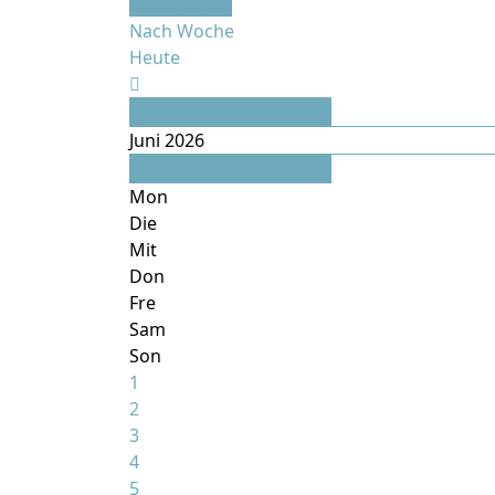
Nach Monat
Nach Woche
Heute
Mai
Juni 2026
Juli
Mon
Die
Mit
Don
Fre
Sam
Son
1
2
3
4
5