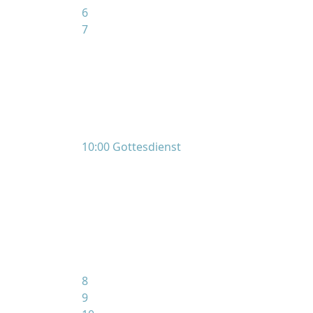
6
7
10:00 Gottesdienst
8
9