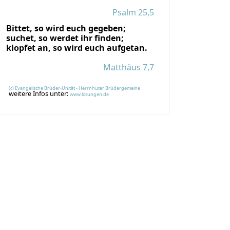
Psalm 25,5
Bittet, so wird euch gegeben;
suchet, so werdet ihr finden;
klopfet an, so wird euch aufgetan.
Matthäus 7,7
(c) Evangelische Brüder-Unität - Herrnhuter Brüdergemeine
weitere Infos unter:
www.losungen.de