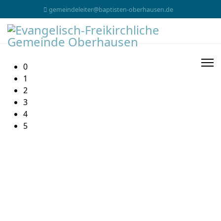
gemeindeleiter@baptisten-oberhausen.de
0
1
2
3
4
5