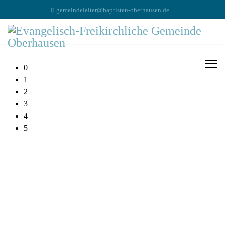
gemeindeleiter@baptisten-oberhausen.de
0
1
2
3
4
5