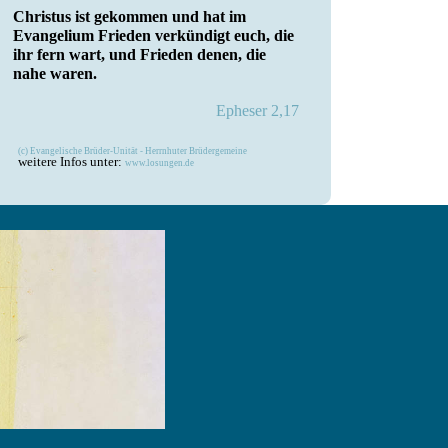
Christus ist gekommen und hat im
Evangelium Frieden verkündigt euch, die
ihr fern wart, und Frieden denen, die
nahe waren.
Epheser 2,17
(c) Evangelische Brüder-Unität - Herrnhuter Brüdergemeine
weitere Infos unter:
www.losungen.de