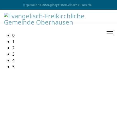
gemeindeleiter@baptisten-oberhausen.de
0
1
2
3
4
5